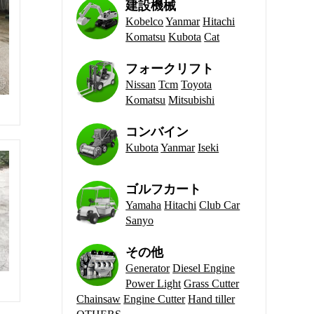
建設機械
Kobelco
Yanmar
Hitachi
Komatsu
Kubota
Cat
フォークリフト
Nissan
Tcm
Toyota
Komatsu
Mitsubishi
コンバイン
Kubota
Yanmar
Iseki
ゴルフカート
Yamaha
Hitachi
Club Car
Sanyo
その他
Generator
Diesel Engine
Power Light
Grass Cutter
Chainsaw
Engine Cutter
Hand tiller