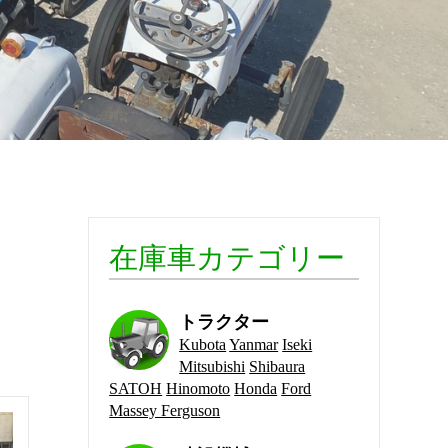
在庫車カテゴリー
トラクター
Kubota
Yanmar
Iseki
Mitsubishi
Shibaura
SATOH
Hinomoto
Honda
Ford
Massey Ferguson