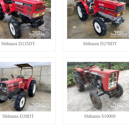
Shibaura D235DT
Shibaura D278DT
Shibaura D28DT
Shibaura S1000S