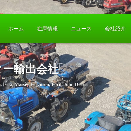
ホーム
在庫情報
ニュース
会社紹介
ター輸出会社
, Iseki, Massey Ferguson, Ford, John Deere