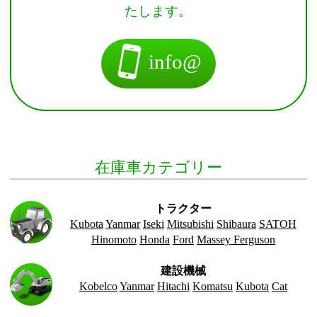
たします。
info@
在庫車カテゴリー
トラクター
Kubota
Yanmar
Iseki
Mitsubishi
Shibaura
SATOH
Hinomoto
Honda
Ford
Massey Ferguson
建設機械
Kobelco
Yanmar
Hitachi
Komatsu
Kubota
Cat