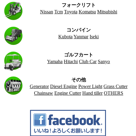
フォークリフト
Nissan
Tcm
Toyota
Komatsu
Mitsubishi
コンバイン
Kubota
Yanmar
Iseki
ゴルフカート
Yamaha
Hitachi
Club Car
Sanyo
その他
Generator
Diesel Engine
Power Light
Grass Cutter
Chainsaw
Engine Cutter
Hand tiller
OTHERS