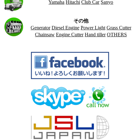
Yamaha
Hitachi
Club Car
Sanyo
その他
Generator
Diesel Engine
Power Light
Grass Cutter
Chainsaw
Engine Cutter
Hand tiller
OTHERS