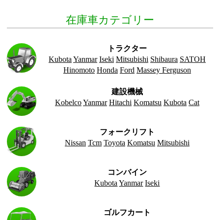
在庫車カテゴリー
トラクター
Kubota
Yanmar
Iseki
Mitsubishi
Shibaura
SATOH
Hinomoto
Honda
Ford
Massey Ferguson
建設機械
Kobelco
Yanmar
Hitachi
Komatsu
Kubota
Cat
フォークリフト
Nissan
Tcm
Toyota
Komatsu
Mitsubishi
コンバイン
Kubota
Yanmar
Iseki
ゴルフカート