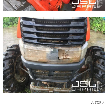
△ TOP △