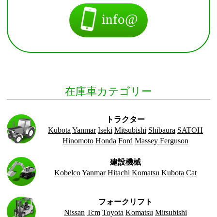
info@
在庫車カテゴリー
トラクター
Kubota
Yanmar
Iseki
Mitsubishi
Shibaura
SATOH
Hinomoto
Honda
Ford
Massey Ferguson
建設機械
Kobelco
Yanmar
Hitachi
Komatsu
Kubota
Cat
フォークリフト
Nissan
Tcm
Toyota
Komatsu
Mitsubishi