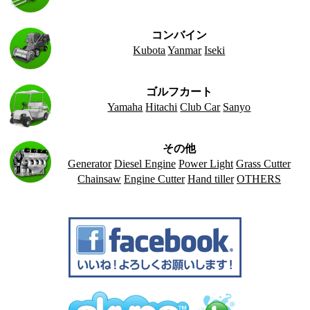
コンバイン
Kubota
Yanmar
Iseki
ゴルフカート
Yamaha
Hitachi
Club Car
Sanyo
その他
Generator
Diesel Engine
Power Light
Grass Cutter
Chainsaw
Engine Cutter
Hand tiller
OTHERS