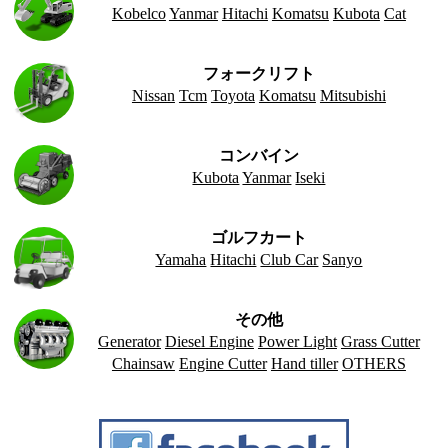
Kobelco
Yanmar
Hitachi
Komatsu
Kubota
Cat
フォークリフト
Nissan
Tcm
Toyota
Komatsu
Mitsubishi
コンバイン
Kubota
Yanmar
Iseki
ゴルフカート
Yamaha
Hitachi
Club Car
Sanyo
その他
Generator
Diesel Engine
Power Light
Grass Cutter
Chainsaw
Engine Cutter
Hand tiller
OTHERS