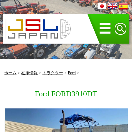
☰
ホーム
>
在庫情報
>
トラクター
>
Ford
>
Ford FORD3910DT