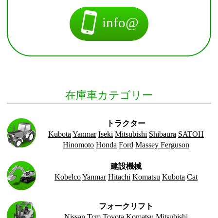
info@
在庫車カテゴリー
トラクター
Kubota
Yanmar
Iseki
Mitsubishi
Shibaura
SATOH
Hinomoto
Honda
Ford
Massey Ferguson
建設機械
Kobelco
Yanmar
Hitachi
Komatsu
Kubota
Cat
フォークリフト
Nissan
Tcm
Toyota
Komatsu
Mitsubishi