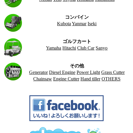
コンバイン
Kubota
Yanmar
Iseki
ゴルフカート
Yamaha
Hitachi
Club Car
Sanyo
その他
Generator
Diesel Engine
Power Light
Grass Cutter
Chainsaw
Engine Cutter
Hand tiller
OTHERS